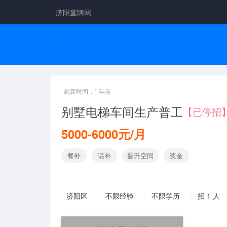
济阳直聘网
刷新时间：1 年前
别墅电梯车间生产普工
【已停招
5000-6000元/月
餐补
话补
晋升空间
奖金
济阳区
不限经验
不限学历
招 1 人