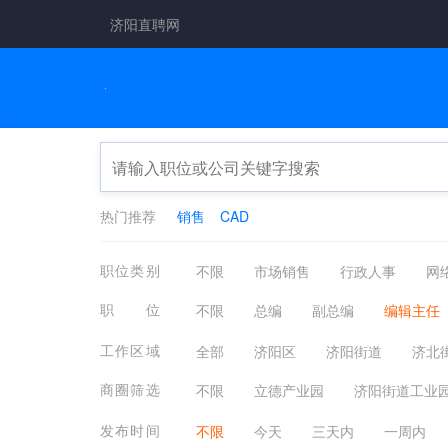
济阳直聘网
热门推荐
销售
CAD
职位类别
不限
市场销售
行政人事
网
工厂工业
餐饮休闲
管理运营
职位
不限
总编
副总编
编辑主任
化工制药
摄影影视
能源环保
工作区域
全部
济阳区
济阳街道
济北
商河
章丘区
高新区
其他地
商圈筛选
不限
立德产业园
济阳街道工业
发布时间
不限
今天
三天内
一周内