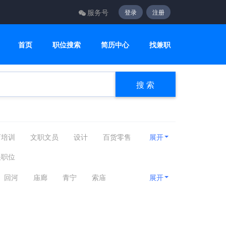
服务号
登录
注册
首页
职位搜索
简历中心
找兼职
搜 索
育培训
文职文员
设计
百货零售
展开
电子通讯
医疗美容
轻工工艺
关职位
回河
庙廊
青宁
索庙
展开