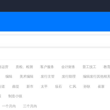
络运营
质检、检测
客户服务
会计财务
普工技工
教
物流贸易
后勤/家政
网络硬件
机械仪表
咨询顾问
编辑
美术编辑
发行主管
发行助理
编辑发行其他相
编辑发行
其他分类
城建装修
金融保险
翻译法律
街道
曲堤
新市
太平
垛石
仁风
孙耿
崔寨
区
测试
园
制造小镇
一个月内
三个月内