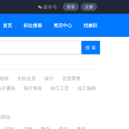
服务号
登录
注册
首页
职位搜索
简历中心
找兼职
搜 索
培训
文职文员
设计
百货零售
电子通讯
医疗美容
轻工工艺
化工制药
关职位
回河
庙廊
青宁
索庙
商河