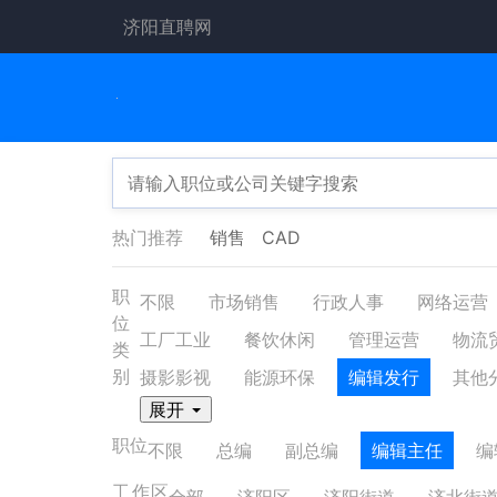
济阳直聘网
热门推荐
销售
CAD
职
不限
市场销售
行政人事
网络运营
位
工厂工业
餐饮休闲
管理运营
物流
类
别
摄影影视
能源环保
编辑发行
其他
展开
职位
不限
总编
副总编
编辑主任
编
工作区
全部
济阳区
济阳街道
济北街