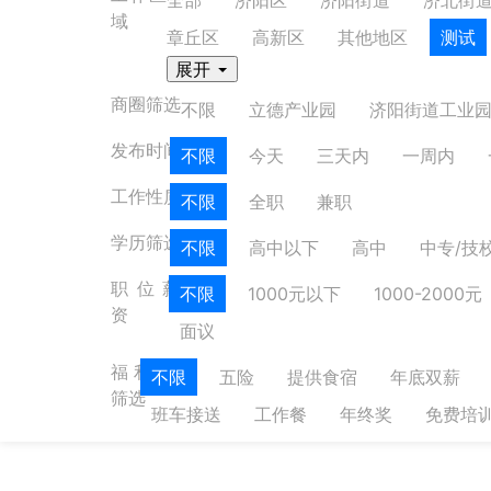
域
章丘区
高新区
其他地区
测试
展开
商圈筛选
不限
立德产业园
济阳街道工业
发布时间
不限
今天
三天内
一周内
工作性质
不限
全职
兼职
学历筛选
不限
高中以下
高中
中专/技
职位薪
不限
1000元以下
1000-2000元
资
面议
福利
不限
五险
提供食宿
年底双薪
筛选
班车接送
工作餐
年终奖
免费培