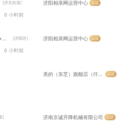
济阳相亲网运营中心
认证
[济北街道]
6 小时前
相亲匹配师（五险+无责底薪+朝九晚六7小时+提成）
济阳相亲网运营中心
认证
[济阳区]
6 小时前
美的（东芝）旗舰店（仟喜荟店）
认证
济南京诚升降机械有限公司
认证
道]