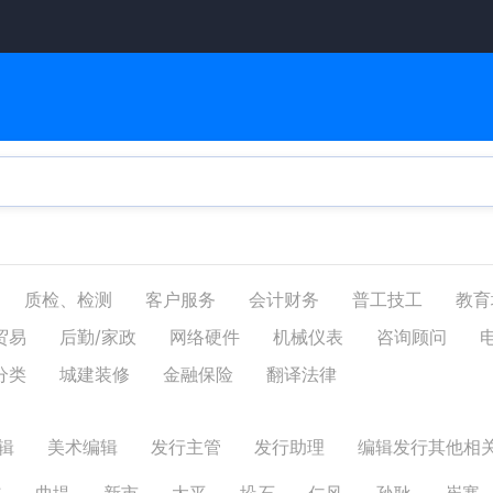
质检、检测
客户服务
会计财务
普工技工
教育
贸易
后勤/家政
网络硬件
机械仪表
咨询顾问
分类
城建装修
金融保险
翻译法律
辑
美术编辑
发行主管
发行助理
编辑发行其他相
道
曲堤
新市
太平
垛石
仁风
孙耿
崔寨