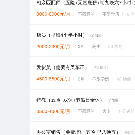
3000-8000元/月
不限经验
不限学历
6 
店员（早班4个半小时）
[济阳区]
2000-2300元/月
3年
高中
38 秒前
发货员（需要有叉车证）
[济北街道]
4500-6500元/月
2年
不限学历
42 秒前
特教（五险+双休+节假日全休）
[济阳区]
3500-4000元/月
不限经验
大专
1 分钟前
办公室销售（免费培训 五险 早八晚五）
[济阳街