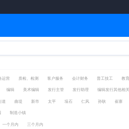
络运营
质检、检测
客户服务
会计财务
普工技工
教
物流贸易
后勤/家政
网络硬件
机械仪表
咨询顾问
编辑
美术编辑
发行主管
发行助理
编辑发行其他相
编辑发行
其他分类
城建装修
金融保险
翻译法律
街道
曲堤
新市
太平
垛石
仁风
孙耿
崔寨
区
测试
园
制造小镇
一个月内
三个月内