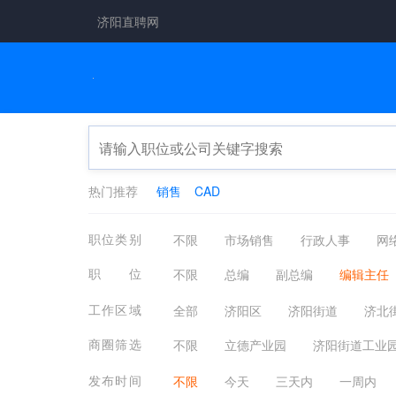
济阳直聘网
热门推荐
销售
CAD
职位类别
不限
市场销售
行政人事
网
工厂工业
餐饮休闲
管理运营
职位
不限
总编
副总编
编辑主任
化工制药
摄影影视
能源环保
工作区域
全部
济阳区
济阳街道
济北
商河
章丘区
高新区
其他地
商圈筛选
不限
立德产业园
济阳街道工业
发布时间
不限
今天
三天内
一周内