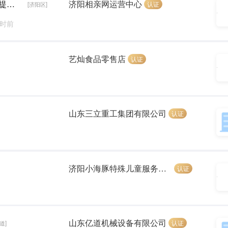
相亲匹配师（五险+无责底薪+朝九晚六7小时+提成）
济阳相亲网运营中心
认证
[济阳区]
小时前
艺灿食品零售店
认证
山东三立重工集团有限公司
认证
济阳小海豚特殊儿童服务中心
认证
山东亿道机械设备有限公司
认证
道]