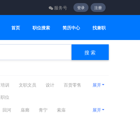
服务号
登录
注册
首页
职位搜索
简历中心
找兼职
搜 索
育培训
文职文员
设计
百货零售
展开
电子通讯
医疗美容
轻工工艺
关职位
回河
庙廊
青宁
索庙
展开