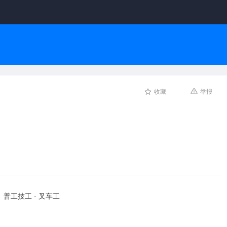
收藏
举报
普工技工 - 叉车工