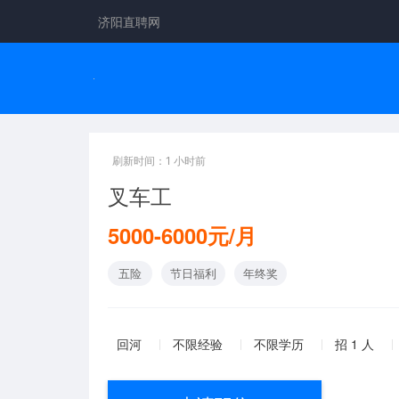
济阳直聘网
刷新时间：1 小时前
叉车工
5000-6000元/月
五险
节日福利
年终奖
回河
不限经验
不限学历
招 1 人